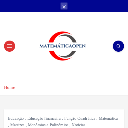
S
k
i
p
t
o
c
o
n
t
e
n
t
Home
Educação
,
Educação financeira
,
Função Quadrática
,
Matemática
,
Matrizes
,
Monômios e Polinômios
,
Notícias