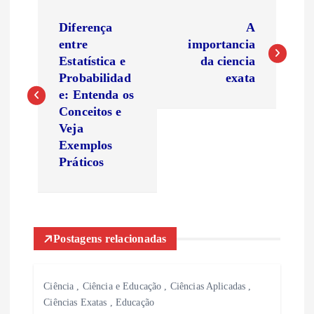
N
Diferença
A
a
entre
importancia
Estatística e
da ciencia
v
Probabilidad
exata
e: Entenda os
e
Conceitos e
Veja
g
Exemplos
Práticos
a
ç
Postagens relacionadas
ã
o
Ciência
,
Ciência e Educação
,
Ciências Aplicadas
,
Ciências Exatas
,
Educação