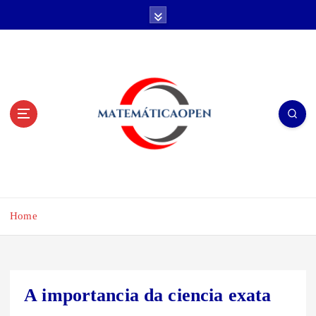
S
k
i
p
t
o
c
o
n
t
e
n
t
Home
A importancia da ciencia exata