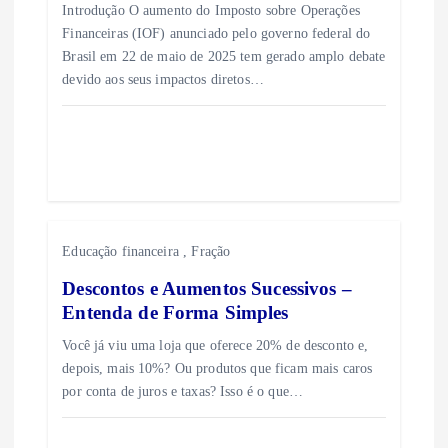
ã
Introdução O aumento do Imposto sobre Operações
Financeiras (IOF) anunciado pelo governo federal do
o
Brasil em 22 de maio de 2025 tem gerado amplo debate
devido aos seus impactos diretos…
d
e
P
o
Educação financeira
,
Fração
Descontos e Aumentos Sucessivos –
s
Entenda de Forma Simples
Você já viu uma loja que oferece 20% de desconto e,
t
depois, mais 10%? Ou produtos que ficam mais caros
por conta de juros e taxas? Isso é o que…