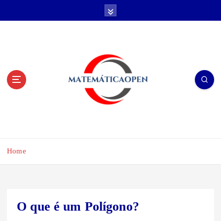
S
k
i
p
t
o
c
o
n
t
e
n
t
Home
O que é um Polígono?