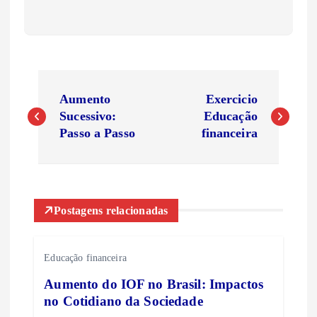
N
Aumento
Exercicio
a
Sucessivo:
Educação
Passo a Passo
financeira
v
e
Postagens relacionadas
g
a
Educação financeira
Aumento do IOF no Brasil: Impactos
ç
no Cotidiano da Sociedade