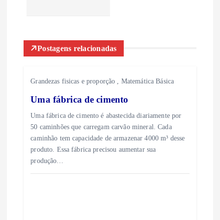
g
a
Postagens relacionadas
ç
ã
Grandezas fisicas e proporção
,
Matemática Básica
Uma fábrica de cimento
o
Uma fábrica de cimento é abastecida diariamente por
d
50 caminhões que carregam carvão mineral. Cada
caminhão tem capacidade de armazenar 4000 m³ desse
e
produto. Essa fábrica precisou aumentar sua
produção…
P
o