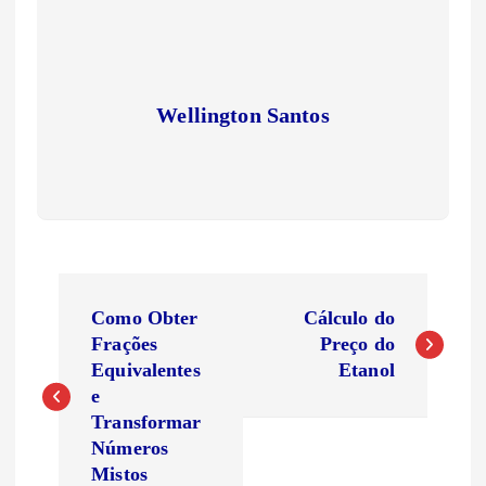
Wellington Santos
N
Como Obter
Cálculo do
a
Frações
Preço do
Equivalentes
Etanol
v
e
Transformar
e
Números
Mistos