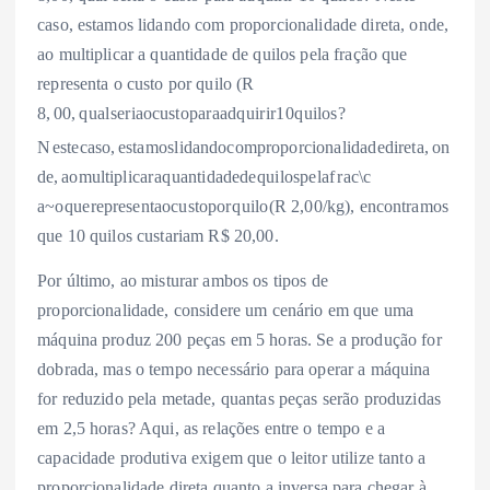
caso, estamos lidando com proporcionalidade direta, onde,
ao multiplicar a quantidade de quilos pela fração que
representa o custo por quilo (R
8
,
00
,
q
u
a
l
ser
ia
oc
u
s
t
o
p
a
r
aa
d
q
u
i
r
i
r
10
q
u
i
l
os
?
N
es
t
ec
a
so
,
es
t
am
os
l
i
d
an
d
oco
m
p
ro
p
orc
i
o
na
l
i
d
a
d
e
d
i
re
t
a
,
o
n
d
e
,
a
o
m
u
lt
i
pl
i
c
a
r
a
q
u
an
t
i
d
a
d
e
d
e
q
u
i
l
os
p
e
l
a
f
r
a
c
\c
a
~
o
q
u
ere
p
rese
n
t
a
oc
u
s
t
o
p
or
q
u
i
l
o
(
R
2,00/kg), encontramos
que 10 quilos custariam R
$ 20,00.
Por último, ao misturar ambos os tipos de
proporcionalidade, considere um cenário em que uma
máquina produz 200 peças em 5 horas. Se a produção for
dobrada, mas o tempo necessário para operar a máquina
for reduzido pela metade, quantas peças serão produzidas
em 2,5 horas? Aqui, as relações entre o tempo e a
capacidade produtiva exigem que o leitor utilize tanto a
proporcionalidade direta quanto a inversa para chegar à