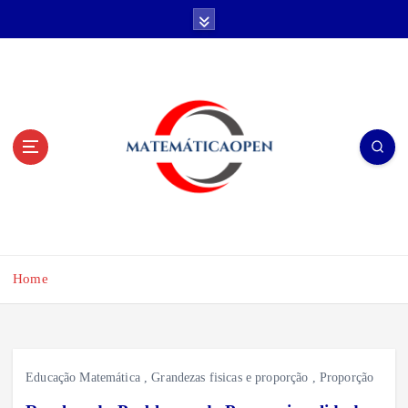
S
k
i
p
t
o
c
o
n
t
e
n
t
Home
Educação Matemática
,
Grandezas fisicas e proporção
,
Proporção