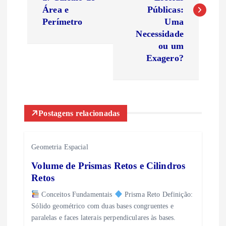
v
Área e
Públicas:
e
Perímetro
Uma
Necessidade
g
ou um
Exagero?
a
ç
Postagens relacionadas
ã
o
Geometria Espacial
Volume de Prismas Retos e Cilindros
d
Retos
e
Conceitos Fundamentais
Prisma Reto Definição:
Sólido geométrico com duas bases congruentes e
P
paralelas e faces laterais perpendiculares às bases.