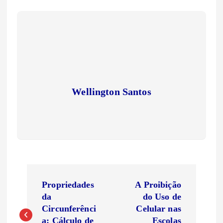
Wellington Santos
N
Propriedades
A Proibição
a
da
do Uso de
Circunferênci
Celular nas
a: Cálculo de
Escolas