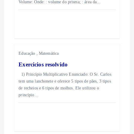
Volume: Onde: : volume do prisma; : área da…
o
s
t
Educação
,
Matemática
Exercicios resolvido
1) Princípio Multiplicativo Enunciado: O Sr. Carlos
tem uma lanchonete e oferece 5 tipos de pães, 3 tipos
de recheios e 6 tipos de molhos. Ele utilizou o
princípio…